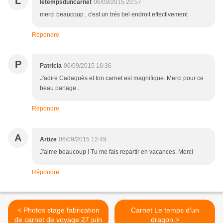
L
letempsduncarnet
06/09/2015 20:57
merci beaucoup , c'est un trés bel endroit effectivement
Répondre
P
Patricia
06/09/2015 16:36
J'adire Cadaquès et ton carnet est magnifique..Merci pour ce
beau partage...
Répondre
A
Artize
06/09/2015 12:49
J'aime beaucoup ! Tu me fais repartir en vacances. Merci
Répondre
< Photos stage fabrication
Carnet Le temps d'un
de carnet de voyage 27 juin
dragon >