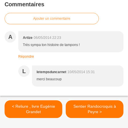
Commentaires
Ajouter un commentaire
A
Artize
06/05/2014 22:23
Très sympa ton histoire de tampons !
Répondre
L
letempsduncarnet
10/05/2014 15:31
merci beaucoup
< Reliure , livre Eugénie
Sentier Randocroquis à
Grandet
Peyre >