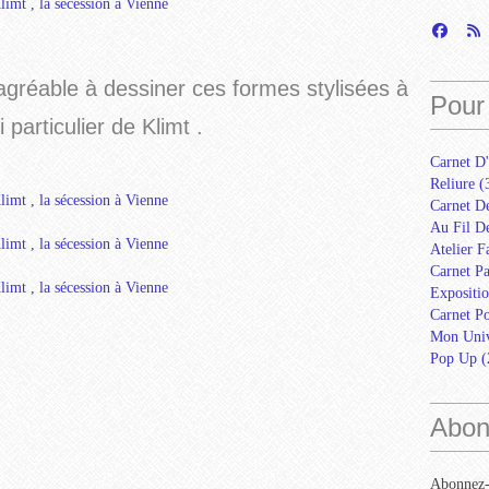
agréable à dessiner ces formes stylisées à
Pour 
particulier de Klimt .
Carnet D'
Reliure
(
Carnet D
Au Fil De
Atelier F
Carnet Pa
Expositio
Carnet Po
Mon Univ
Pop Up
(
Abon
Abonnez-v