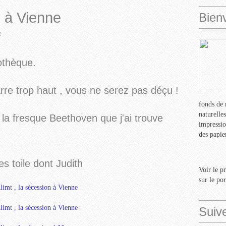
n à Vienne
Bien
t
cothèque.
rre trop haut , vous ne serez pas déçu !
fonds de 
naturelle
 la fresque Beethoven que j'ai trouve
impressio
des papie
es toile dont Judith
Voir le p
sur le po
Suiv