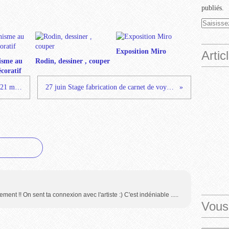
publiés.
Exposition Miro
Artic
isme au
Rodin, dessiner , couper
coratif
Stage fabrication de carnet de voyage 21 mars
27 juin Stage fabrication de carnet de voyage
rement !! On sent ta connexion avec l'artiste :) C'est indéniable .....
Vous