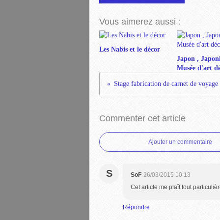
Vous aimerez aussi :
Les Nabis et le décor
Japon , Japon
Musée d'art dé
Commenter cet article
Ajouter un commentaire
S
SoF
26/03/2015 10:13
Cet article me plaît tout particuliè
Répondre