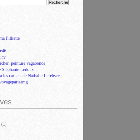
s
ma Filliette
e46
ucy
icher, peinture vagabonde
e Stéphanie Ledoux
là les carnets de Nathalie Lefebvre
evoyageparisamg
ives
(1)