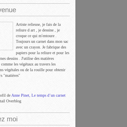
venue
Artiste relieuse, je fais de la
reliure d art , je dessine , je
croque ce qui m'entoure .
Toujours un carnet dans mon sac
avec un crayon. Je fabrique des
papiers pour la reliure et pour les
mes dessins . J'utilise des matières
s comme les végétaux au travers les
ns végétales ou de la rouille pour obtenir
rs "matières"
rofil de
Anne Pinet, Le temps d’un carnet
rtail Overblog
ez moi