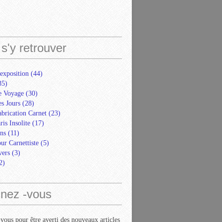
s'y retrouver
exposition
(44)
35)
e Voyage
(30)
s Jours
(28)
abrication Carnet
(23)
ris Insolite
(17)
ns
(11)
ur Carnettiste
(5)
ers
(3)
2)
nez -vous
ous pour être averti des nouveaux articles