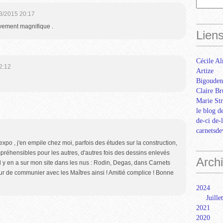
3/2015 20:17
tivement magnifique .
Lien
Cécile Al
2:12
Artize
Bigouden
Claire Br
Marie Str
le blog d
de-ci de-
carnetsd
xpo , j'en empile chez moi, parfois des études sur la construction,
préhensibles pour les autres, d'autres fois des dessins enlevés
Arch
Il y en a sur mon site dans les nus : Rodin, Degas, dans Carnets
ur de communier avec les Maîtres ainsi ! Amitié complice ! Bonne
2024
Juillet
2021
2020