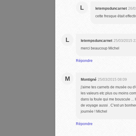
L
letempsduncarnet
26/0
cette fresque était effec
L
letempsduncarnet
25/03/2015 2
merci beaucoup Michel
Répondre
M
Montigné
25/03/2015 08:09
j'aime tes carnets de musée ou d'e
les valeurs etc plus ou moins com
dans la foule qui me bouscule ... 
de voyage aussi . C'est un bonhe
journée ! Michel
Répondre