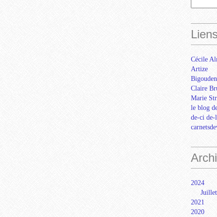
Lien
Cécile Al
Artize
Bigouden
Claire Br
Marie Str
le blog d
de-ci de-
carnetsd
Arch
2024
Juillet
2021
2020