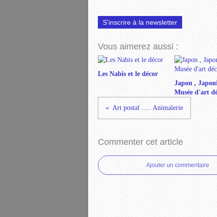
S'inscrire à la newsletter
Vous aimerez aussi :
Les Nabis et le décor
Japon , Japon
Musée d'art dé
Art postal ..... Animalerie
Commenter cet article
Ajouter un commentaire