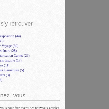
s'y retrouver
exposition
(44)
35)
e Voyage
(30)
s Jours
(28)
abrication Carnet
(23)
ris Insolite
(17)
ns
(11)
ur Carnettiste
(5)
ers
(3)
2)
nez -vous
ous pour être averti des nouveaux articles