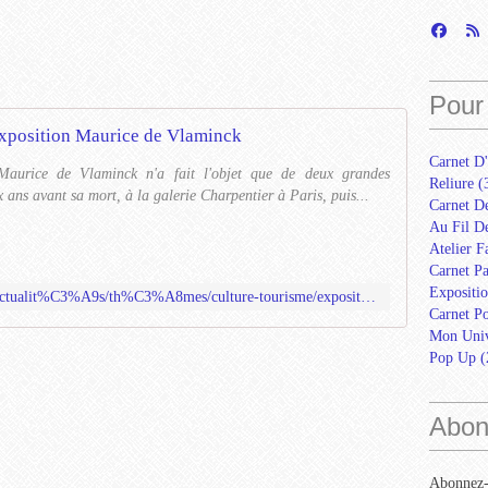
Pour 
xposition Maurice de Vlaminck
Carnet D'
Maurice de Vlaminck n'a fait l'objet que de deux grandes
Reliure
(
x ans avant sa mort, à la galerie Charpentier à Paris, puis...
Carnet D
Au Fil De
Atelier F
Carnet Pa
Expositio
http://www.mairie-rueilmalmaison.fr/actualit%C3%A9s/th%C3%A8mes/culture-tourisme/exposition-maurice-de-vlaminck
Carnet Po
Mon Univ
Pop Up
(
Abon
Abonnez-v