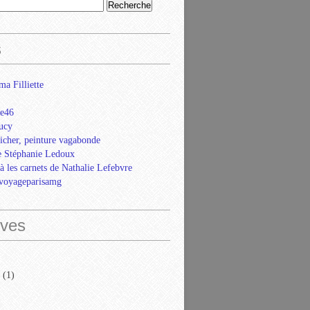
s
ma Filliette
e46
ucy
icher, peinture vagabonde
e Stéphanie Ledoux
là les carnets de Nathalie Lefebvre
evoyageparisamg
ives
(1)