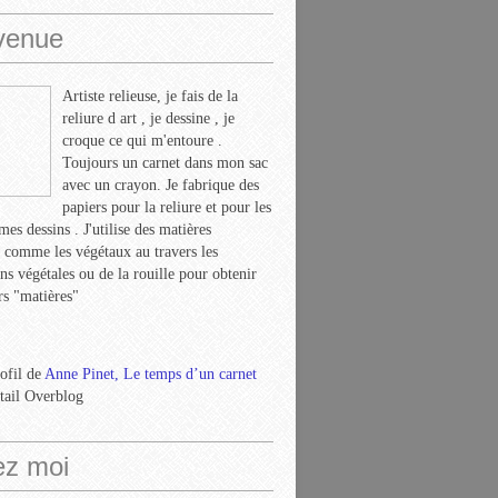
venue
Artiste relieuse, je fais de la
reliure d art , je dessine , je
croque ce qui m'entoure .
Toujours un carnet dans mon sac
avec un crayon. Je fabrique des
papiers pour la reliure et pour les
mes dessins . J'utilise des matières
s comme les végétaux au travers les
ns végétales ou de la rouille pour obtenir
rs "matières"
rofil de
Anne Pinet, Le temps d’un carnet
rtail Overblog
ez moi