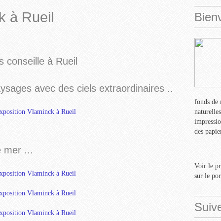
k à Rueil
Bien
 conseille à Rueil
ysages avec des ciels extraordinaires ..
fonds de 
naturelle
impressio
des papie
 mer ...
Voir le p
sur le po
Suiv