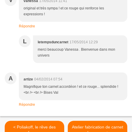
V
vanessa
17/05/2014 11:41
original et très sympa ! et ce rouge qui renforce les
expressions !
Répondre
L
letempsduncarnet
17/05/2014 12:29
merci beaucoup Vanessa . Bienvenue dans mon
univers
A
artize
04/02/2014 07:54
Magnifique ton carnet accordéon ! et ce rouge... splendide !
<br /> <br /> Bises Val
Répondre
< Poliakoff, le rêve des
Atelier fabrication de carnet