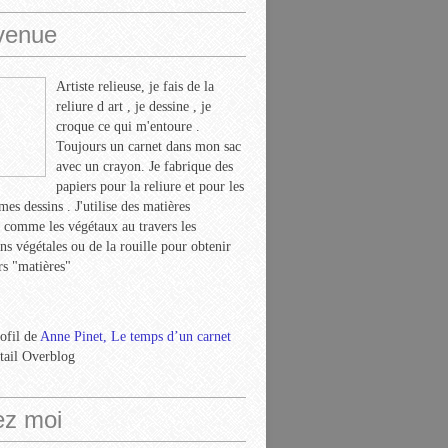
venue
Artiste relieuse, je fais de la
reliure d art , je dessine , je
croque ce qui m'entoure .
Toujours un carnet dans mon sac
avec un crayon. Je fabrique des
papiers pour la reliure et pour les
mes dessins . J'utilise des matières
s comme les végétaux au travers les
ns végétales ou de la rouille pour obtenir
rs "matières"
rofil de
Anne Pinet, Le temps d’un carnet
rtail Overblog
ez moi