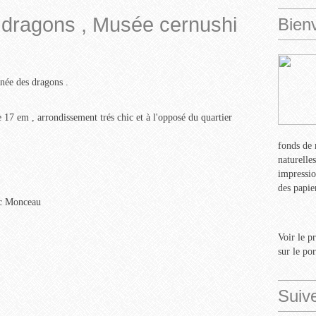
 dragons , Musée cernushi
Bien
année des dragons .
 17 em , arrondissement trés chic et à l'opposé du quartier
fonds de 
naturelle
impressio
des papie
rc Monceau
Voir le p
sur le po
Suiv