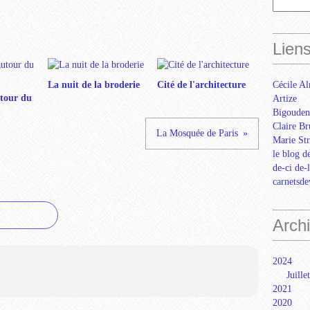
Lien
La nuit de la broderie
Cité de l'architecture
Cécile Al
tour du
Artize
Bigouden
Claire Br
La Mosquée de Paris
Marie Str
le blog d
de-ci de-
carnetsd
Arch
2024
Juillet
2021
2020