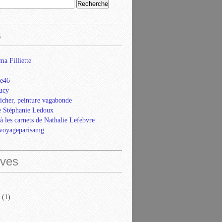
s
ma Filliette
e46
ucy
icher, peinture vagabonde
e Stéphanie Ledoux
là les carnets de Nathalie Lefebvre
evoyageparisamg
ives
(1)