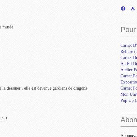
e musée
Pour 
Carnet D'
Reliure
(
Carnet D
Au Fil De
Atelier F
Carnet Pa
Expositio
é à la dessiner , elle est devenue gardiens de dragons
Carnet Po
Mon Univ
Pop Up
(
Abon
mé .!
Abonnez-v