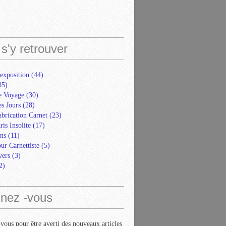
s'y retrouver
exposition
(44)
35)
e Voyage
(30)
s Jours
(28)
abrication Carnet
(23)
ris Insolite
(17)
ns
(11)
ur Carnettiste
(5)
ers
(3)
2)
nez -vous
ous pour être averti des nouveaux articles