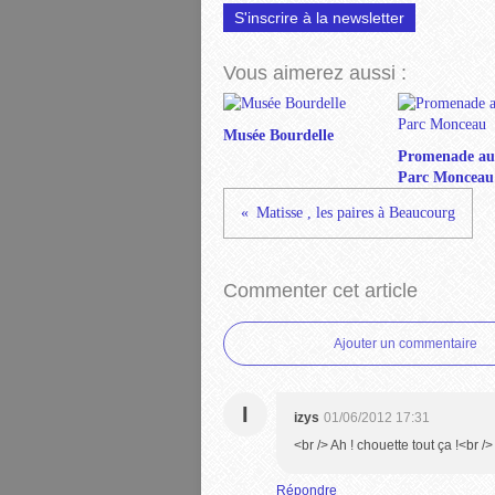
S'inscrire à la newsletter
Vous aimerez aussi :
Musée Bourdelle
Promenade au
Parc Monceau
Matisse , les paires à Beaucourg
Commenter cet article
Ajouter un commentaire
I
izys
01/06/2012 17:31
<br /> Ah ! chouette tout ça !<br />
Répondre