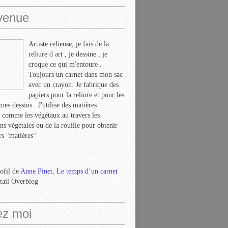
venue
Artiste relieuse, je fais de la
reliure d art , je dessine , je
croque ce qui m'entoure .
Toujours un carnet dans mon sac
avec un crayon. Je fabrique des
papiers pour la reliure et pour les
mes dessins . J'utilise des matières
s comme les végétaux au travers les
ns végétales ou de la rouille pour obtenir
rs "matières"
rofil de
Anne Pinet, Le temps d’un carnet
rtail Overblog
ez moi