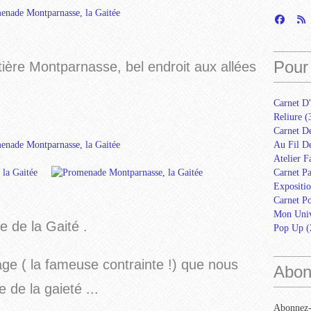
Pour 
ière Montparnasse, bel endroit aux allées
Carnet D'
Reliure
(
Carnet D
Au Fil De
Atelier F
Carnet Pa
Expositio
Carnet Po
Mon Univ
e de la Gaité .
Pop Up
(
e ( la fameuse contrainte !) que nous
Abon
 de la gaieté ...
Abonnez-v