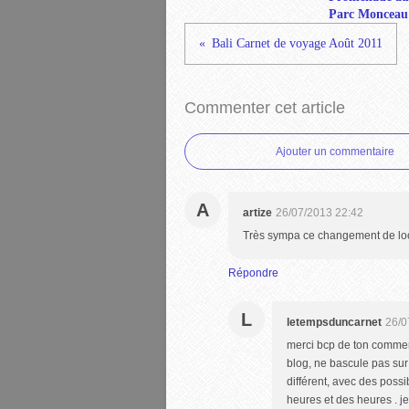
Parc Monceau
Bali Carnet de voyage Août 2011
Commenter cet article
Ajouter un commentaire
A
artize
26/07/2013 22:42
Très sympa ce changement de look
Répondre
L
letempsduncarnet
26/0
merci bcp de ton commenta
blog, ne bascule pas sur 
différent, avec des possi
heures et des heures . je