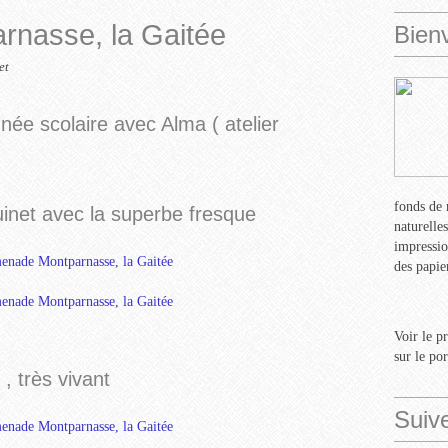
nasse, la Gaitée
Bien
et
ée scolaire avec Alma ( atelier
fonds de 
net avec la superbe fresque
naturelle
impressio
des papie
Voir le p
sur le po
 très vivant
Suiv