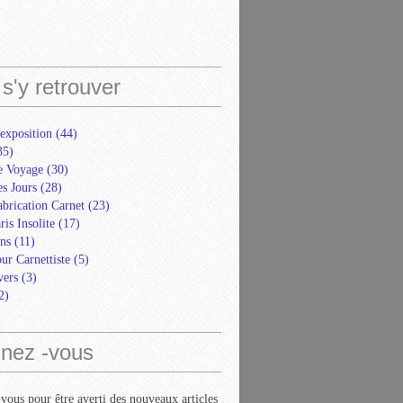
s'y retrouver
exposition
(44)
35)
e Voyage
(30)
s Jours
(28)
abrication Carnet
(23)
ris Insolite
(17)
ns
(11)
ur Carnettiste
(5)
ers
(3)
2)
nez -vous
ous pour être averti des nouveaux articles