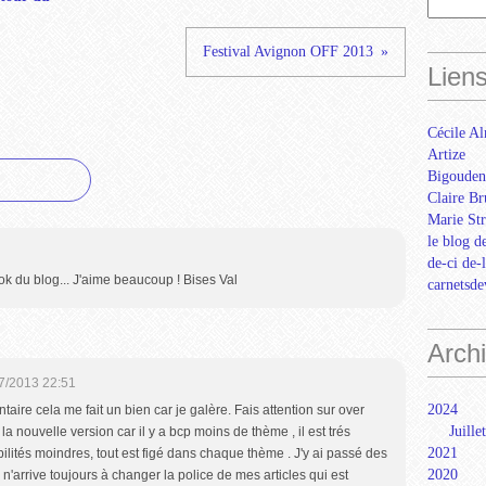
Festival Avignon OFF 2013
Lien
Cécile Al
Artize
Bigouden
Claire Br
Marie Str
le blog d
de-ci de-
 du blog... J'aime beaucoup ! Bises Val
carnetsd
Arch
7/2013 22:51
2024
ire cela me fait un bien car je galère. Fais attention sur over
Juillet
la nouvelle version car il y a bcp moins de thème , il est trés
2021
bilités moindres, tout est figé dans chaque thème . J'y ai passé des
2020
 n'arrive toujours à changer la police de mes articles qui est