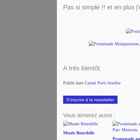
Pas si simple !! et en plus 
A trés bientôt
Publié dans
Carnet Paris Insolite
S'inscrire à la newsletter
Vous aimerez aussi :
Musée Bourdelle
Promenade au