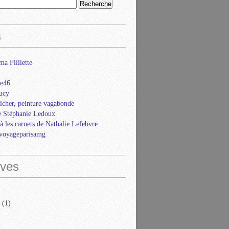
s
ma Filliette
e46
ucy
icher, peinture vagabonde
e Stéphanie Ledoux
là les carnets de Nathalie Lefebvre
evoyageparisamg
ives
(1)